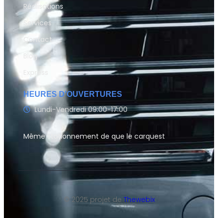
Réalisations
Services
Contact
Blog
Express
HEURES D'OUVERTURES
Lundi-Vendredi 09:00-17:00
Même stationnement de que le carquest
© 2025 projet de
Thewebix