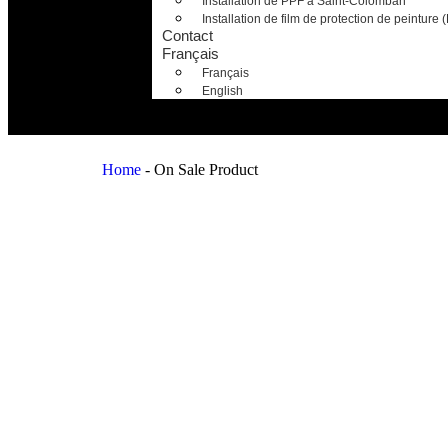
Installation de PPF à Saint-Colomban
Installation de film de protection de peinture
Contact
Français
Français
English
Home
-
On Sale Product