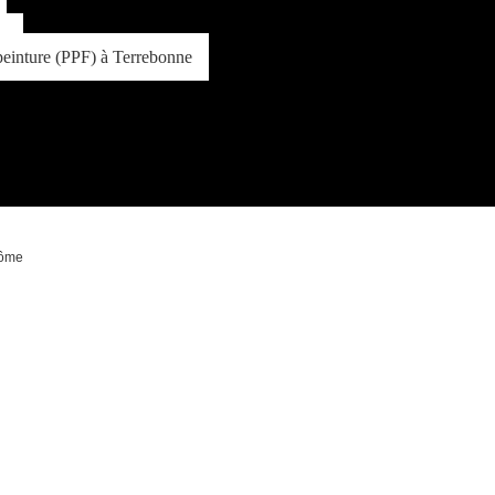
n
 peinture (PPF) à Terrebonne
rôme