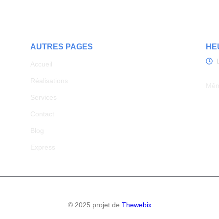
AUTRES PAGES
HE
Accueil
Réalisations
Mêm
Services
Contact
Blog
Express
© 2025 projet de
Thewebix