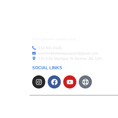
Pour prendre rendez-vous ;
514-941-8145
comme9esthetiqueauto@gmail.com
710 A De Martigny St Jérôme J5L 1Z6.
SOCIAL LINKS