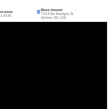
Nous trouver
ez-nous
710 A De Martigny St
41-8145
Jérôme J5L 1Z6.