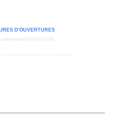
URES D'OUVERTURES
Lundi-Vendredi 09:00-17:00
e stationnement de que le carquest