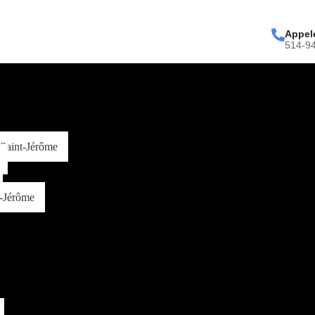
Appel
514-9
 Saint-Jérôme
t-Jérôme