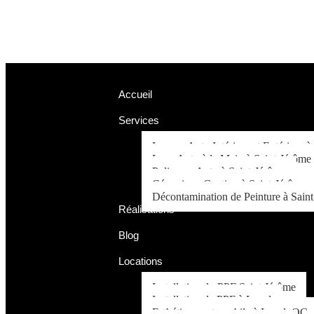
Accueil
Services
Lavage Auto Intérieur et Extérieur à
Lave Auto à la Main à Saint-Jérôme
Polissage Auto à Saint-Jérôme
Céramique Coating à Saint-Jérôme
Décontamination de Peinture à Sain
Réalisations
Blog
Locations
Installation du PPF Saint Jérôme
Installation de PPF à Laval
Esthétique automobile à Laval, QC