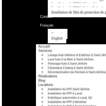
Installation de PPF à Montréal
Installation de PPF à Saint-Colomba
Installation de film de protection de
Contact
Français
Français
English
Accueil
Services
Lavage Auto Intérieur et Extérieur à Saint-Jé
Lave Auto à la Main à Saint-Jérôme
Polissage Auto à Saint-Jérôme
Céramique Coating à Saint-Jérôme
Décontamination de Peinture à Saint-Jérôme
Réalisations
Blog
Locations
Installation du PPF Saint Jérôme
Installation de PPF à Laval
Esthétique automobile à Laval, QC
Installation de PPF à Montréal